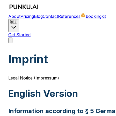
About
Pricing
Blog
Contact
References
bookingkit
🇺🇸
Get Started
Imprint
Legal Notice (Impressum)
English Version
Information according to § 5 Germ