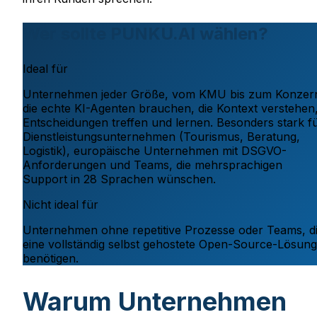
Wer sollte PUNKU.AI wählen?
Ideal für
Unternehmen jeder Größe, vom KMU bis zum Konzer
die echte KI-Agenten brauchen, die Kontext verstehen
Entscheidungen treffen und lernen. Besonders stark f
Dienstleistungsunternehmen (Tourismus, Beratung,
Logistik), europäische Unternehmen mit DSGVO-
Anforderungen und Teams, die mehrsprachigen
Support in 28 Sprachen wünschen.
Nicht ideal für
Unternehmen ohne repetitive Prozesse oder Teams, d
eine vollständig selbst gehostete Open-Source-Lösung
benötigen.
Warum Unternehmen