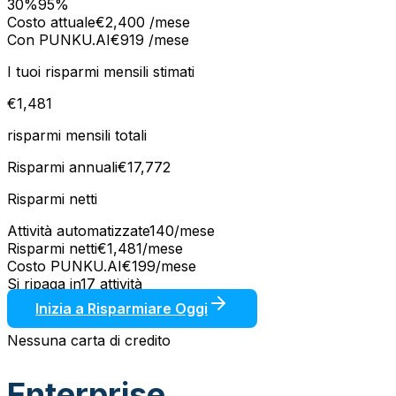
30%
95%
Costo attuale
€
2,400
/mese
Con PUNKU.AI
€
919
/mese
I tuoi risparmi mensili stimati
€
1,481
risparmi mensili totali
Risparmi annuali
€
17,772
Risparmi netti
Attività automatizzate
140
/mese
Risparmi netti
€
1,481
/mese
Costo PUNKU.AI
€
199
/mese
Si ripaga in
17
attività
Inizia a Risparmiare Oggi
Nessuna carta di credito
Enterprise