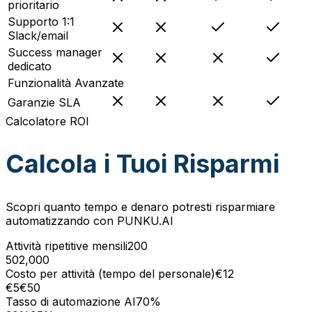
prioritario
Supporto 1:1
Slack/email
Success manager
dedicato
Funzionalità Avanzate
Garanzie SLA
Calcolatore ROI
Calcola i Tuoi Risparmi
Scopri quanto tempo e denaro potresti risparmiare
automatizzando con PUNKU.AI
Attività ripetitive mensili
200
50
2,000
Costo per attività (tempo del personale)
€
12
€
5
€
50
Tasso di automazione AI
70
%